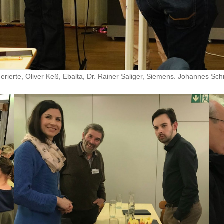
rierte, Oliver Keß, Ebalta, Dr. Rainer Saliger, Siemens. Johannes Sch